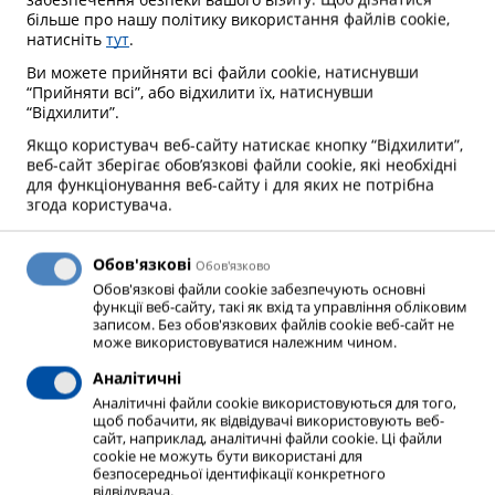
більше про нашу політику використання файлів cookie,
натисніть
тут
.
Ви можете прийняти всі файли cookie, натиснувши
“Прийняти всі”, або відхилити їх, натиснувши
“Відхилити”.
Якщо користувач веб-сайту натискає кнопку “Відхилити”,
веб-сайт зберігає обов’язкові файли cookie, які необхідні
для функціонування веб-сайту і для яких не потрібна
згода користувача.
Обов'язкові
Oбов'язково
Обов'язкові файли cookie забезпечують основні
функції веб-сайту, такі як вхід та управління обліковим
записом. Без обов'язкових файлів cookie веб-сайт не
може використовуватися належним чином.
Аналітичні
Вуглекислота
Аналітичні файли cookie використовуються для того,
щоб побачити, як відвідувачі використовують веб-
сайт, наприклад, аналітичні файли cookie. Ці файли
cookie не можуть бути використані для
безпосередньої ідентифікації конкретного
відвідувача.