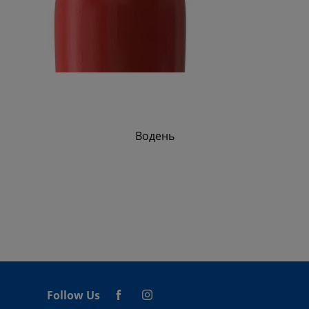
Водень
Follow Us