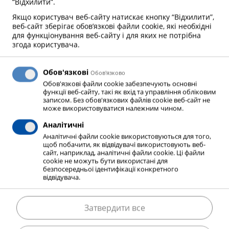
“Відхилити”.
Якщо користувач веб-сайту натискає кнопку “Відхилити”,
Зв'яжіться з нами!
веб-сайт зберігає обов’язкові файли cookie, які необхідні
для функціонування веб-сайту і для яких не потрібна
+38 050 041 05 66
згода користувача.
info@elmemesser.ua
Обов'язкові
Преображенська, 23, м. Київ, 03110
Oбов'язково
Обов'язкові файли cookie забезпечують основні
функції веб-сайту, такі як вхід та управління обліковим
записом. Без обов'язкових файлів cookie веб-сайт не
може використовуватися належним чином.
Напишіть нам!
Аналітичні
Аналітичні файли cookie використовуються для того,
щоб побачити, як відвідувачі використовують веб-
сайт, наприклад, аналітичні файли cookie. Ці файли
cookie не можуть бути використані для
безпосередньої ідентифікації конкретного
відвідувача.
Технічне обслуговування
Затвердити все