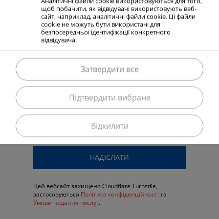
Аналітичні файли cookie використовуються для того,
щоб побачити, як відвідувачі використовують веб-
сайт, наприклад, аналітичні файли cookie. Ці файли
cookie не можуть бути використані для
безпосередньої ідентифікації конкретного
відвідувача.
Затвердити все
Я погоджуюсь, що мої дані будуть
Підтвердити вибране
оброблені та збережені для оцінки
цієї заявки.
Відхилити
Цей вебсайт захищено Cloudflare Turnstile,
застосовуються
Політика конфіденційності
та
Умови надання послуг
.