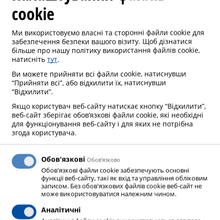
cookie
Зв'яжіться з нами
Ми використовуємо власні та сторонні файли cookie для
забезпечення безпеки вашого візиту. Щоб дізнатися
більше про нашу політику використання файлів cookie,
Ми завжди відкриті до співпраці!
натисніть
тут
.
Зв’яжіться з нами, і ми
Ви можете прийняти всі файли cookie, натиснувши
допоможемо!
“Прийняти всі”, або відхилити їх, натиснувши
“Відхилити”.
Якщо користувач веб-сайту натискає кнопку “Відхилити”,
Рекламації та заявки на технічне
веб-сайт зберігає обов’язкові файли cookie, які необхідні
обслуговування також приймаються у
для функціонування веб-сайту і для яких не потрібна
згода користувача.
контактній формі та у живому чаті на
сайті
Обов'язкові
Oбов'язково
Обов'язкові файли cookie забезпечують основні
функції веб-сайту, такі як вхід та управління обліковим
записом. Без обов'язкових файлів cookie веб-сайт не
може використовуватися належним чином.
Аналітичні