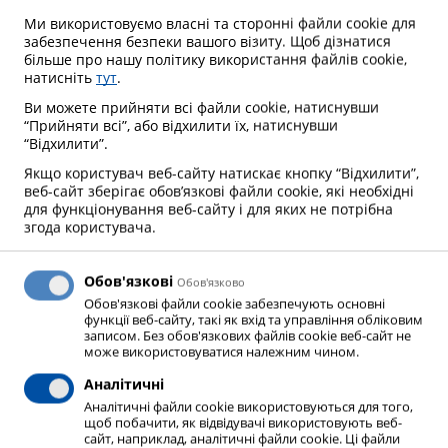
Ми використовуємо власні та сторонні файли cookie для
забезпечення безпеки вашого візиту. Щоб дізнатися
більше про нашу політику використання файлів cookie,
натисніть
тут
.
Ви можете прийняти всі файли cookie, натиснувши
“Прийняти всі”, або відхилити їх, натиснувши
“Відхилити”.
Якщо користувач веб-сайту натискає кнопку “Відхилити”,
веб-сайт зберігає обов’язкові файли cookie, які необхідні
для функціонування веб-сайту і для яких не потрібна
згода користувача.
Обов'язкові
Oбов'язково
Обов'язкові файли cookie забезпечують основні
функції веб-сайту, такі як вхід та управління обліковим
записом. Без обов'язкових файлів cookie веб-сайт не
може використовуватися належним чином.
Аналітичні
Ключові переваги
Аналітичні файли cookie використовуються для того,
щоб побачити, як відвідувачі використовують веб-
сайт, наприклад, аналітичні файли cookie. Ці файли