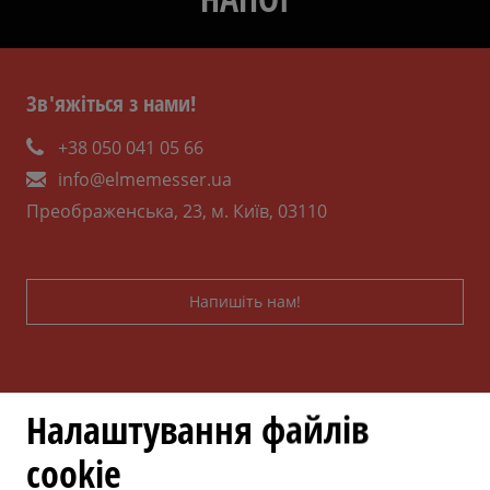
Зв'яжіться з нами!
+38 050 041 05 66
info@elmemesser.ua
Преображенська, 23, м. Київ, 03110
Напишіть нам!
Налаштування файлів
cookie