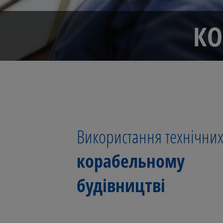
КО
Використання технічних 
корабельному
будівництві