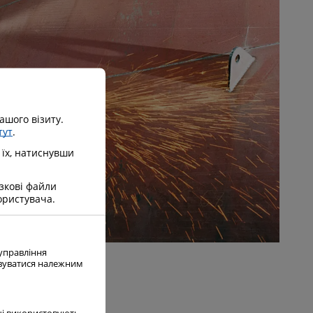
ашого візиту.
тут
.
 їх, натиснувши
язкові файли
користувача.
 управління
овуватися належним
ачі використовують