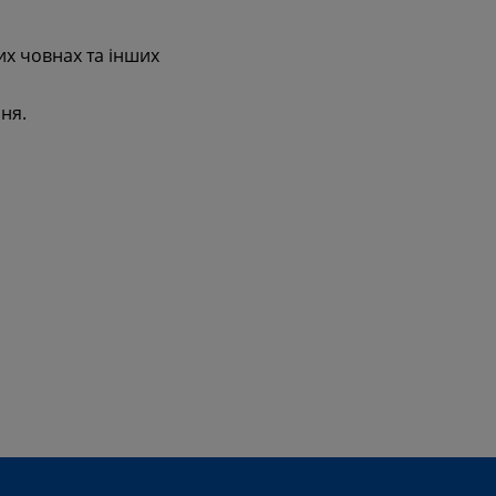
их човнах та інших
ня.