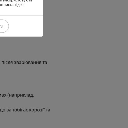
користані для
ного зварювання.
ти
IG зварюванні, що
 після зварювання та
мах (наприклад,
о запобігає корозії та