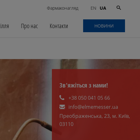
Search
Фармаконагляд
UA
EN
for:
кілля
Про нас
Контакти
НОВИНИ
Зв'яжіться з нами!
+38 050 041 05 66
info@elmemesser.ua
Преображенська, 23, м. Київ,
03110