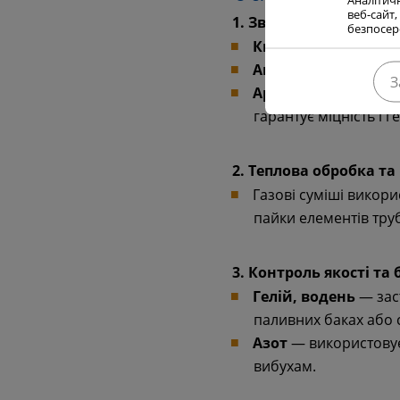
веб-сайт,
1. Зварювання та різа
безпосере
Кисень
— використов
Ацетилен, пропан
—
З
Аргон, вуглекислий
гарантує міцність і г
2. Теплова обробка та
Газові суміші викор
пайки елементів тру
3. Контроль якості та
Гелій, водень
— зас
паливних баках або 
Азот
— використовуєт
вибухам.