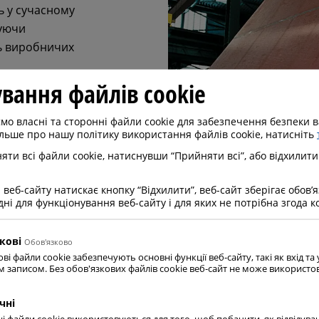
ь у сучасному
чуючи
ть виробничих
вання файлів cookie
 від
алевих
о власні та сторонні файли cookie для забезпечення безпеки в
льше про нашу політику використання файлів cookie, натисніть
ення судна.
ти всі файли cookie, натиснувши “Прийняти всі”, або відхилити
веб-сайту натискає кнопку “Відхилити”, веб-сайт зберігає обов’
хідні для функціонування веб-сайту і для яких не потрібна згода 
кові
Oбов'язково
ві файли cookie забезпечують основні функції веб-сайту, такі як вхід та
м записом. Без обов'язкових файлів cookie веб-сайт не може використ
застосування:
чні
ні файли cookie використовуються для того, щоб побачити, як відвідув