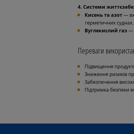
4. Системи життєзабе
Кисень та азот
— вх
герметичних суднах.
Вуглекислий газ
— 
Переваги використан
Підвищення продукт
Зниження ризиків пр
Забезпечення високо
Підтримка безпеки ек