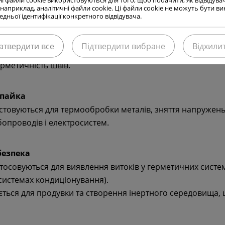
 наприклад, аналітичні файли cookie. Ці файли cookie не можуть бути ви
ння металів
дньої ідентифікації конкретного відвідувача.
ується для газокисневого різання сталі.
 забезпечують високу температуру полум’я для ефектив
атвердити все
Підтвердити вибране
Відхили
 газ
— застосовуються як захисні гази при MIG/MAG та T
ерметичність швів.
 пайка
истовуються для термообробки металів, зняття напружень
бопроводів і електросистем.
 безпека
тосовуються для виявлення витоків у герметичних систе
системах кондиціонування).
ься для продувки та створення інертного середовища, щ